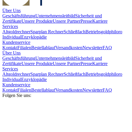
Über Uns
Geschäftsführung
Unternehmensleitbild
Sicherheit und
Zertifikate
Unsere Produkte
Unsere Partner
Presse
Karriere
Services
Altgoldrechner
Sparplan Rechner
Schließfach
Betriebsgold
philoro
Individual
Enzyklopädie
Kundenservice
Kontakt
Filialen
Bestellablauf
Versandkosten
Newsletter
FAQ
Über Uns
Geschäftsführung
Unternehmensleitbild
Sicherheit und
Zertifikate
Unsere Produkte
Unsere Partner
Presse
Karriere
Services
Altgoldrechner
Sparplan Rechner
Schließfach
Betriebsgold
philoro
Individual
Enzyklopädie
Kundenservice
Kontakt
Filialen
Bestellablauf
Versandkosten
Newsletter
FAQ
Folgen Sie uns: