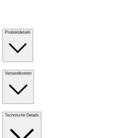
Goldbarren 100 g - philoro
Goldbarren 100 g - philoro
Verkaufen:
11.851,46 €
Verkaufen
Produktdetails
Versandkosten
Technische Details