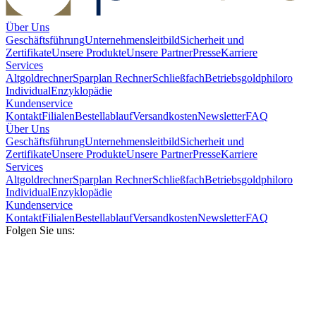
Über Uns
Geschäftsführung
Unternehmensleitbild
Sicherheit und
Zertifikate
Unsere Produkte
Unsere Partner
Presse
Karriere
Services
Altgoldrechner
Sparplan Rechner
Schließfach
Betriebsgold
philoro
Individual
Enzyklopädie
Kundenservice
Kontakt
Filialen
Bestellablauf
Versandkosten
Newsletter
FAQ
Über Uns
Geschäftsführung
Unternehmensleitbild
Sicherheit und
Zertifikate
Unsere Produkte
Unsere Partner
Presse
Karriere
Services
Altgoldrechner
Sparplan Rechner
Schließfach
Betriebsgold
philoro
Individual
Enzyklopädie
Kundenservice
Kontakt
Filialen
Bestellablauf
Versandkosten
Newsletter
FAQ
Folgen Sie uns: