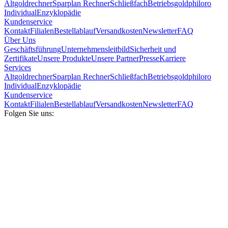
Altgoldrechner
Sparplan Rechner
Schließfach
Betriebsgold
philoro
Individual
Enzyklopädie
Kundenservice
Kontakt
Filialen
Bestellablauf
Versandkosten
Newsletter
FAQ
Über Uns
Geschäftsführung
Unternehmensleitbild
Sicherheit und
Zertifikate
Unsere Produkte
Unsere Partner
Presse
Karriere
Services
Altgoldrechner
Sparplan Rechner
Schließfach
Betriebsgold
philoro
Individual
Enzyklopädie
Kundenservice
Kontakt
Filialen
Bestellablauf
Versandkosten
Newsletter
FAQ
Folgen Sie uns: