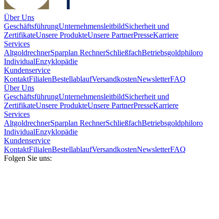
Über Uns
Geschäftsführung
Unternehmensleitbild
Sicherheit und
Zertifikate
Unsere Produkte
Unsere Partner
Presse
Karriere
Services
Altgoldrechner
Sparplan Rechner
Schließfach
Betriebsgold
philoro
Individual
Enzyklopädie
Kundenservice
Kontakt
Filialen
Bestellablauf
Versandkosten
Newsletter
FAQ
Über Uns
Geschäftsführung
Unternehmensleitbild
Sicherheit und
Zertifikate
Unsere Produkte
Unsere Partner
Presse
Karriere
Services
Altgoldrechner
Sparplan Rechner
Schließfach
Betriebsgold
philoro
Individual
Enzyklopädie
Kundenservice
Kontakt
Filialen
Bestellablauf
Versandkosten
Newsletter
FAQ
Folgen Sie uns: