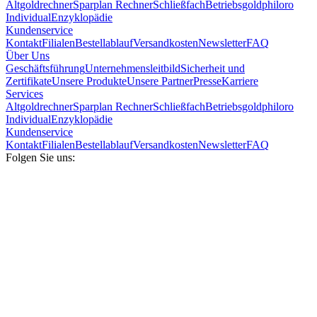
Altgoldrechner
Sparplan Rechner
Schließfach
Betriebsgold
philoro
Individual
Enzyklopädie
Kundenservice
Kontakt
Filialen
Bestellablauf
Versandkosten
Newsletter
FAQ
Über Uns
Geschäftsführung
Unternehmensleitbild
Sicherheit und
Zertifikate
Unsere Produkte
Unsere Partner
Presse
Karriere
Services
Altgoldrechner
Sparplan Rechner
Schließfach
Betriebsgold
philoro
Individual
Enzyklopädie
Kundenservice
Kontakt
Filialen
Bestellablauf
Versandkosten
Newsletter
FAQ
Folgen Sie uns: