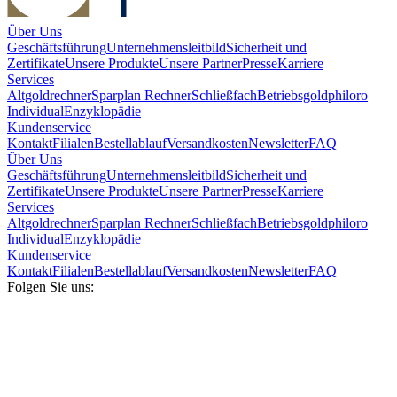
Über Uns
Geschäftsführung
Unternehmensleitbild
Sicherheit und
Zertifikate
Unsere Produkte
Unsere Partner
Presse
Karriere
Services
Altgoldrechner
Sparplan Rechner
Schließfach
Betriebsgold
philoro
Individual
Enzyklopädie
Kundenservice
Kontakt
Filialen
Bestellablauf
Versandkosten
Newsletter
FAQ
Über Uns
Geschäftsführung
Unternehmensleitbild
Sicherheit und
Zertifikate
Unsere Produkte
Unsere Partner
Presse
Karriere
Services
Altgoldrechner
Sparplan Rechner
Schließfach
Betriebsgold
philoro
Individual
Enzyklopädie
Kundenservice
Kontakt
Filialen
Bestellablauf
Versandkosten
Newsletter
FAQ
Folgen Sie uns: