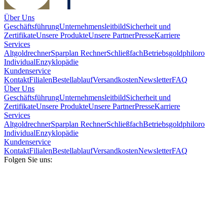
Über Uns
Geschäftsführung
Unternehmensleitbild
Sicherheit und
Zertifikate
Unsere Produkte
Unsere Partner
Presse
Karriere
Services
Altgoldrechner
Sparplan Rechner
Schließfach
Betriebsgold
philoro
Individual
Enzyklopädie
Kundenservice
Kontakt
Filialen
Bestellablauf
Versandkosten
Newsletter
FAQ
Über Uns
Geschäftsführung
Unternehmensleitbild
Sicherheit und
Zertifikate
Unsere Produkte
Unsere Partner
Presse
Karriere
Services
Altgoldrechner
Sparplan Rechner
Schließfach
Betriebsgold
philoro
Individual
Enzyklopädie
Kundenservice
Kontakt
Filialen
Bestellablauf
Versandkosten
Newsletter
FAQ
Folgen Sie uns: