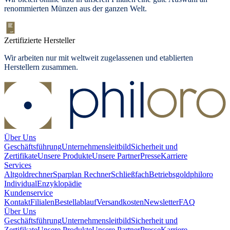
renommierten Münzen aus der ganzen Welt.
Zertifizierte Hersteller
Wir arbeiten nur mit weltweit zugelassenen und etablierten
Herstellern zusammen.
Über Uns
Geschäftsführung
Unternehmensleitbild
Sicherheit und
Zertifikate
Unsere Produkte
Unsere Partner
Presse
Karriere
Services
Altgoldrechner
Sparplan Rechner
Schließfach
Betriebsgold
philoro
Individual
Enzyklopädie
Kundenservice
Kontakt
Filialen
Bestellablauf
Versandkosten
Newsletter
FAQ
Über Uns
Geschäftsführung
Unternehmensleitbild
Sicherheit und
Zertifikate
Unsere Produkte
Unsere Partner
Presse
Karriere