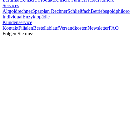
Services
Altgoldrechner
Sparplan Rechner
Schließfach
Betriebsgold
philoro
Individual
Enzyklopädie
Kundenservice
Kontakt
Filialen
Bestellablauf
Versandkosten
Newsletter
FAQ
Folgen Sie uns: