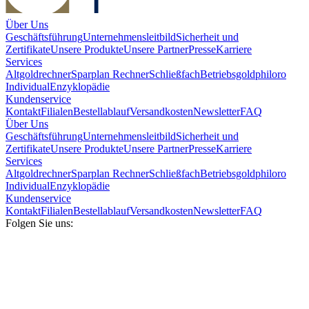
Über Uns
Geschäftsführung
Unternehmensleitbild
Sicherheit und
Zertifikate
Unsere Produkte
Unsere Partner
Presse
Karriere
Services
Altgoldrechner
Sparplan Rechner
Schließfach
Betriebsgold
philoro
Individual
Enzyklopädie
Kundenservice
Kontakt
Filialen
Bestellablauf
Versandkosten
Newsletter
FAQ
Über Uns
Geschäftsführung
Unternehmensleitbild
Sicherheit und
Zertifikate
Unsere Produkte
Unsere Partner
Presse
Karriere
Services
Altgoldrechner
Sparplan Rechner
Schließfach
Betriebsgold
philoro
Individual
Enzyklopädie
Kundenservice
Kontakt
Filialen
Bestellablauf
Versandkosten
Newsletter
FAQ
Folgen Sie uns: