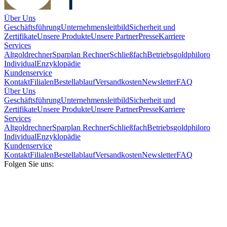
Über Uns
Geschäftsführung
Unternehmensleitbild
Sicherheit und
Zertifikate
Unsere Produkte
Unsere Partner
Presse
Karriere
Services
Altgoldrechner
Sparplan Rechner
Schließfach
Betriebsgold
philoro
Individual
Enzyklopädie
Kundenservice
Kontakt
Filialen
Bestellablauf
Versandkosten
Newsletter
FAQ
Über Uns
Geschäftsführung
Unternehmensleitbild
Sicherheit und
Zertifikate
Unsere Produkte
Unsere Partner
Presse
Karriere
Services
Altgoldrechner
Sparplan Rechner
Schließfach
Betriebsgold
philoro
Individual
Enzyklopädie
Kundenservice
Kontakt
Filialen
Bestellablauf
Versandkosten
Newsletter
FAQ
Folgen Sie uns: