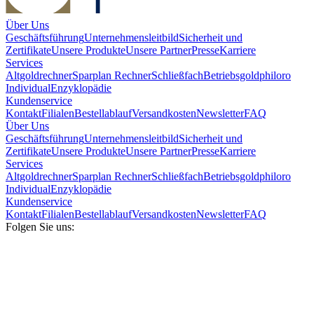
Über Uns
Geschäftsführung
Unternehmensleitbild
Sicherheit und
Zertifikate
Unsere Produkte
Unsere Partner
Presse
Karriere
Services
Altgoldrechner
Sparplan Rechner
Schließfach
Betriebsgold
philoro
Individual
Enzyklopädie
Kundenservice
Kontakt
Filialen
Bestellablauf
Versandkosten
Newsletter
FAQ
Über Uns
Geschäftsführung
Unternehmensleitbild
Sicherheit und
Zertifikate
Unsere Produkte
Unsere Partner
Presse
Karriere
Services
Altgoldrechner
Sparplan Rechner
Schließfach
Betriebsgold
philoro
Individual
Enzyklopädie
Kundenservice
Kontakt
Filialen
Bestellablauf
Versandkosten
Newsletter
FAQ
Folgen Sie uns: