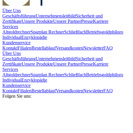
Über Uns
Geschäftsführung
Unternehmensleitbild
Sicherheit und
Zertifikate
Unsere Produkte
Unsere Partner
Presse
Karriere
Services
Altgoldrechner
Sparplan Rechner
Schließfach
Betriebsgold
philoro
Individual
Enzyklopädie
Kundenservice
Kontakt
Filialen
Bestellablauf
Versandkosten
Newsletter
FAQ
Über Uns
Geschäftsführung
Unternehmensleitbild
Sicherheit und
Zertifikate
Unsere Produkte
Unsere Partner
Presse
Karriere
Services
Altgoldrechner
Sparplan Rechner
Schließfach
Betriebsgold
philoro
Individual
Enzyklopädie
Kundenservice
Kontakt
Filialen
Bestellablauf
Versandkosten
Newsletter
FAQ
Folgen Sie uns: