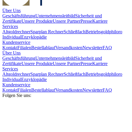
Über Uns
Geschäftsführung
Unternehmensleitbild
Sicherheit und
Zertifikate
Unsere Produkte
Unsere Partner
Presse
Karriere
Services
Altgoldrechner
Sparplan Rechner
Schließfach
Betriebsgold
philoro
Individual
Enzyklopädie
Kundenservice
Kontakt
Filialen
Bestellablauf
Versandkosten
Newsletter
FAQ
Über Uns
Geschäftsführung
Unternehmensleitbild
Sicherheit und
Zertifikate
Unsere Produkte
Unsere Partner
Presse
Karriere
Services
Altgoldrechner
Sparplan Rechner
Schließfach
Betriebsgold
philoro
Individual
Enzyklopädie
Kundenservice
Kontakt
Filialen
Bestellablauf
Versandkosten
Newsletter
FAQ
Folgen Sie uns: