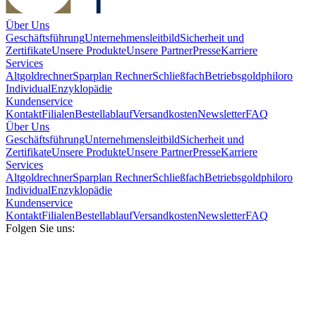
Über Uns
Geschäftsführung
Unternehmensleitbild
Sicherheit und
Zertifikate
Unsere Produkte
Unsere Partner
Presse
Karriere
Services
Altgoldrechner
Sparplan Rechner
Schließfach
Betriebsgold
philoro
Individual
Enzyklopädie
Kundenservice
Kontakt
Filialen
Bestellablauf
Versandkosten
Newsletter
FAQ
Über Uns
Geschäftsführung
Unternehmensleitbild
Sicherheit und
Zertifikate
Unsere Produkte
Unsere Partner
Presse
Karriere
Services
Altgoldrechner
Sparplan Rechner
Schließfach
Betriebsgold
philoro
Individual
Enzyklopädie
Kundenservice
Kontakt
Filialen
Bestellablauf
Versandkosten
Newsletter
FAQ
Folgen Sie uns: