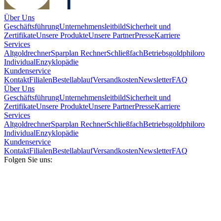
Über Uns
Geschäftsführung
Unternehmensleitbild
Sicherheit und
Zertifikate
Unsere Produkte
Unsere Partner
Presse
Karriere
Services
Altgoldrechner
Sparplan Rechner
Schließfach
Betriebsgold
philoro
Individual
Enzyklopädie
Kundenservice
Kontakt
Filialen
Bestellablauf
Versandkosten
Newsletter
FAQ
Über Uns
Geschäftsführung
Unternehmensleitbild
Sicherheit und
Zertifikate
Unsere Produkte
Unsere Partner
Presse
Karriere
Services
Altgoldrechner
Sparplan Rechner
Schließfach
Betriebsgold
philoro
Individual
Enzyklopädie
Kundenservice
Kontakt
Filialen
Bestellablauf
Versandkosten
Newsletter
FAQ
Folgen Sie uns: