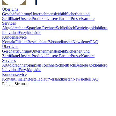
Über Uns
Geschäftsführung
Unternehmensleitbild
Sicherheit und
Zertifikate
Unsere Produkte
Unsere Partner
Presse
Karriere
Services
Altgoldrechner
Sparplan Rechner
Schließfach
Betriebsgold
philoro
Individual
Enzyklopädie
Kundenservice
Kontakt
Filialen
Bestellablauf
Versandkosten
Newsletter
FAQ
Über Uns
Geschäftsführung
Unternehmensleitbild
Sicherheit und
Zertifikate
Unsere Produkte
Unsere Partner
Presse
Karriere
Services
Altgoldrechner
Sparplan Rechner
Schließfach
Betriebsgold
philoro
Individual
Enzyklopädie
Kundenservice
Kontakt
Filialen
Bestellablauf
Versandkosten
Newsletter
FAQ
Folgen Sie uns: