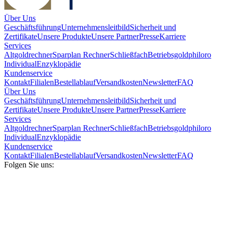
Über Uns
Geschäftsführung
Unternehmensleitbild
Sicherheit und
Zertifikate
Unsere Produkte
Unsere Partner
Presse
Karriere
Services
Altgoldrechner
Sparplan Rechner
Schließfach
Betriebsgold
philoro
Individual
Enzyklopädie
Kundenservice
Kontakt
Filialen
Bestellablauf
Versandkosten
Newsletter
FAQ
Über Uns
Geschäftsführung
Unternehmensleitbild
Sicherheit und
Zertifikate
Unsere Produkte
Unsere Partner
Presse
Karriere
Services
Altgoldrechner
Sparplan Rechner
Schließfach
Betriebsgold
philoro
Individual
Enzyklopädie
Kundenservice
Kontakt
Filialen
Bestellablauf
Versandkosten
Newsletter
FAQ
Folgen Sie uns: