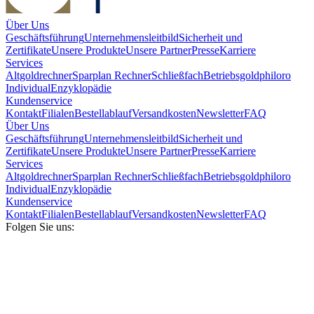
Über Uns
Geschäftsführung
Unternehmensleitbild
Sicherheit und
Zertifikate
Unsere Produkte
Unsere Partner
Presse
Karriere
Services
Altgoldrechner
Sparplan Rechner
Schließfach
Betriebsgold
philoro
Individual
Enzyklopädie
Kundenservice
Kontakt
Filialen
Bestellablauf
Versandkosten
Newsletter
FAQ
Über Uns
Geschäftsführung
Unternehmensleitbild
Sicherheit und
Zertifikate
Unsere Produkte
Unsere Partner
Presse
Karriere
Services
Altgoldrechner
Sparplan Rechner
Schließfach
Betriebsgold
philoro
Individual
Enzyklopädie
Kundenservice
Kontakt
Filialen
Bestellablauf
Versandkosten
Newsletter
FAQ
Folgen Sie uns: