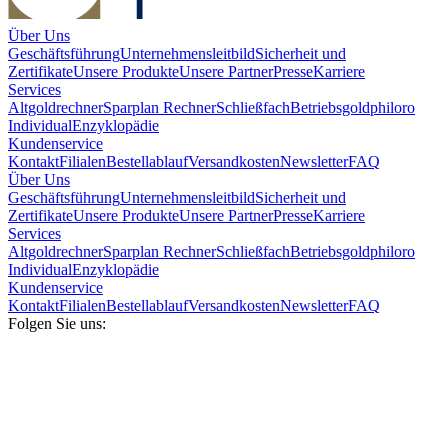
Über Uns
Geschäftsführung
Unternehmensleitbild
Sicherheit und
Zertifikate
Unsere Produkte
Unsere Partner
Presse
Karriere
Services
Altgoldrechner
Sparplan Rechner
Schließfach
Betriebsgold
philoro
Individual
Enzyklopädie
Kundenservice
Kontakt
Filialen
Bestellablauf
Versandkosten
Newsletter
FAQ
Über Uns
Geschäftsführung
Unternehmensleitbild
Sicherheit und
Zertifikate
Unsere Produkte
Unsere Partner
Presse
Karriere
Services
Altgoldrechner
Sparplan Rechner
Schließfach
Betriebsgold
philoro
Individual
Enzyklopädie
Kundenservice
Kontakt
Filialen
Bestellablauf
Versandkosten
Newsletter
FAQ
Folgen Sie uns: