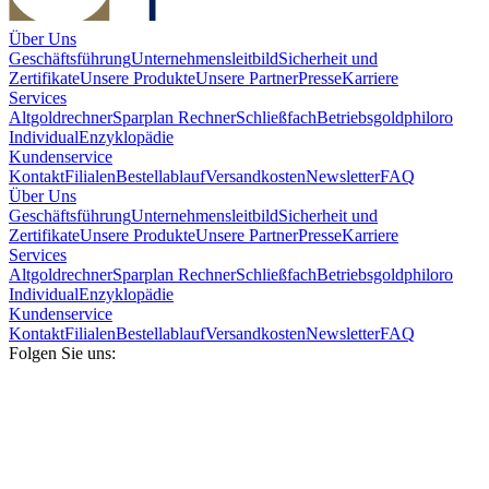
Über Uns
Geschäftsführung
Unternehmensleitbild
Sicherheit und
Zertifikate
Unsere Produkte
Unsere Partner
Presse
Karriere
Services
Altgoldrechner
Sparplan Rechner
Schließfach
Betriebsgold
philoro
Individual
Enzyklopädie
Kundenservice
Kontakt
Filialen
Bestellablauf
Versandkosten
Newsletter
FAQ
Über Uns
Geschäftsführung
Unternehmensleitbild
Sicherheit und
Zertifikate
Unsere Produkte
Unsere Partner
Presse
Karriere
Services
Altgoldrechner
Sparplan Rechner
Schließfach
Betriebsgold
philoro
Individual
Enzyklopädie
Kundenservice
Kontakt
Filialen
Bestellablauf
Versandkosten
Newsletter
FAQ
Folgen Sie uns: