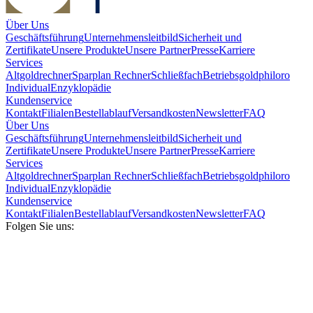
Über Uns
Geschäftsführung
Unternehmensleitbild
Sicherheit und
Zertifikate
Unsere Produkte
Unsere Partner
Presse
Karriere
Services
Altgoldrechner
Sparplan Rechner
Schließfach
Betriebsgold
philoro
Individual
Enzyklopädie
Kundenservice
Kontakt
Filialen
Bestellablauf
Versandkosten
Newsletter
FAQ
Über Uns
Geschäftsführung
Unternehmensleitbild
Sicherheit und
Zertifikate
Unsere Produkte
Unsere Partner
Presse
Karriere
Services
Altgoldrechner
Sparplan Rechner
Schließfach
Betriebsgold
philoro
Individual
Enzyklopädie
Kundenservice
Kontakt
Filialen
Bestellablauf
Versandkosten
Newsletter
FAQ
Folgen Sie uns: