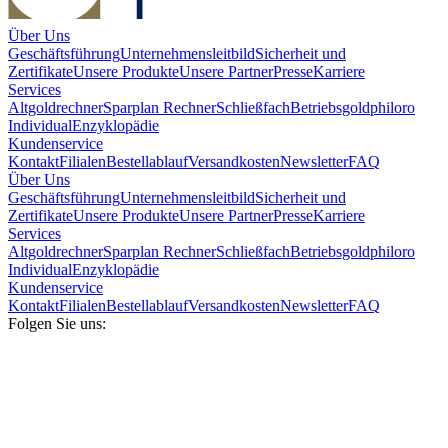
Über Uns
Geschäftsführung
Unternehmensleitbild
Sicherheit und
Zertifikate
Unsere Produkte
Unsere Partner
Presse
Karriere
Services
Altgoldrechner
Sparplan Rechner
Schließfach
Betriebsgold
philoro
Individual
Enzyklopädie
Kundenservice
Kontakt
Filialen
Bestellablauf
Versandkosten
Newsletter
FAQ
Über Uns
Geschäftsführung
Unternehmensleitbild
Sicherheit und
Zertifikate
Unsere Produkte
Unsere Partner
Presse
Karriere
Services
Altgoldrechner
Sparplan Rechner
Schließfach
Betriebsgold
philoro
Individual
Enzyklopädie
Kundenservice
Kontakt
Filialen
Bestellablauf
Versandkosten
Newsletter
FAQ
Folgen Sie uns: