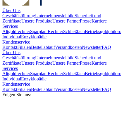
Über Uns
Geschäftsführung
Unternehmensleitbild
Sicherheit und
Zertifikate
Unsere Produkte
Unsere Partner
Presse
Karriere
Services
Altgoldrechner
Sparplan Rechner
Schließfach
Betriebsgold
philoro
Individual
Enzyklopädie
Kundenservice
Kontakt
Filialen
Bestellablauf
Versandkosten
Newsletter
FAQ
Über Uns
Geschäftsführung
Unternehmensleitbild
Sicherheit und
Zertifikate
Unsere Produkte
Unsere Partner
Presse
Karriere
Services
Altgoldrechner
Sparplan Rechner
Schließfach
Betriebsgold
philoro
Individual
Enzyklopädie
Kundenservice
Kontakt
Filialen
Bestellablauf
Versandkosten
Newsletter
FAQ
Folgen Sie uns: