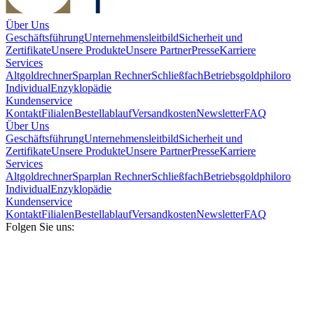
Über Uns
Geschäftsführung
Unternehmensleitbild
Sicherheit und
Zertifikate
Unsere Produkte
Unsere Partner
Presse
Karriere
Services
Altgoldrechner
Sparplan Rechner
Schließfach
Betriebsgold
philoro
Individual
Enzyklopädie
Kundenservice
Kontakt
Filialen
Bestellablauf
Versandkosten
Newsletter
FAQ
Über Uns
Geschäftsführung
Unternehmensleitbild
Sicherheit und
Zertifikate
Unsere Produkte
Unsere Partner
Presse
Karriere
Services
Altgoldrechner
Sparplan Rechner
Schließfach
Betriebsgold
philoro
Individual
Enzyklopädie
Kundenservice
Kontakt
Filialen
Bestellablauf
Versandkosten
Newsletter
FAQ
Folgen Sie uns: