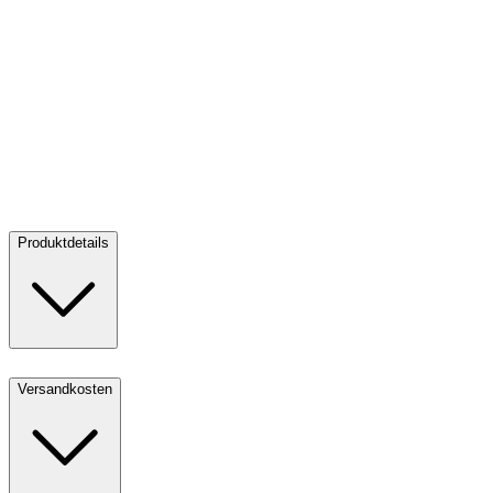
Silber King of the East - Tiger 1 oz PP - Ultra High Relief
Silber
King of the East - Tiger 1 oz PP - Ultra High Relief
Kaufen:
160,00 €
Verkaufen:
100,00 €
Kaufen
Verkaufen
Produktdetails
Versandkosten