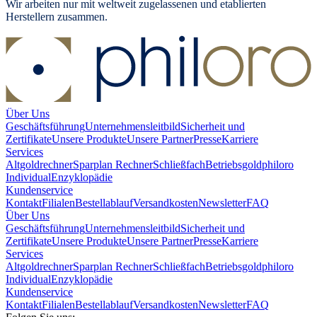
Wir arbeiten nur mit weltweit zugelassenen und etablierten
Herstellern zusammen.
Über Uns
Geschäftsführung
Unternehmensleitbild
Sicherheit und
Zertifikate
Unsere Produkte
Unsere Partner
Presse
Karriere
Services
Altgoldrechner
Sparplan Rechner
Schließfach
Betriebsgold
philoro
Individual
Enzyklopädie
Kundenservice
Kontakt
Filialen
Bestellablauf
Versandkosten
Newsletter
FAQ
Über Uns
Geschäftsführung
Unternehmensleitbild
Sicherheit und
Zertifikate
Unsere Produkte
Unsere Partner
Presse
Karriere
Services
Altgoldrechner
Sparplan Rechner
Schließfach
Betriebsgold
philoro
Individual
Enzyklopädie
Kundenservice
Kontakt
Filialen
Bestellablauf
Versandkosten
Newsletter
FAQ