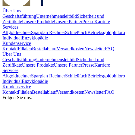
Über Uns
Geschäftsführung
Unternehmensleitbild
Sicherheit und
Zertifikate
Unsere Produkte
Unsere Partner
Presse
Karriere
Services
Altgoldrechner
Sparplan Rechner
Schließfach
Betriebsgold
philoro
Individual
Enzyklopädie
Kundenservice
Kontakt
Filialen
Bestellablauf
Versandkosten
Newsletter
FAQ
Über Uns
Geschäftsführung
Unternehmensleitbild
Sicherheit und
Zertifikate
Unsere Produkte
Unsere Partner
Presse
Karriere
Services
Altgoldrechner
Sparplan Rechner
Schließfach
Betriebsgold
philoro
Individual
Enzyklopädie
Kundenservice
Kontakt
Filialen
Bestellablauf
Versandkosten
Newsletter
FAQ
Folgen Sie uns: