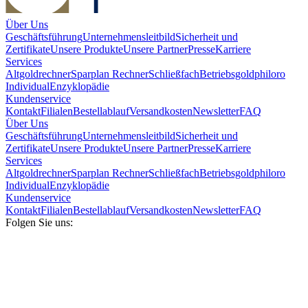
Über Uns
Geschäftsführung
Unternehmensleitbild
Sicherheit und
Zertifikate
Unsere Produkte
Unsere Partner
Presse
Karriere
Services
Altgoldrechner
Sparplan Rechner
Schließfach
Betriebsgold
philoro
Individual
Enzyklopädie
Kundenservice
Kontakt
Filialen
Bestellablauf
Versandkosten
Newsletter
FAQ
Über Uns
Geschäftsführung
Unternehmensleitbild
Sicherheit und
Zertifikate
Unsere Produkte
Unsere Partner
Presse
Karriere
Services
Altgoldrechner
Sparplan Rechner
Schließfach
Betriebsgold
philoro
Individual
Enzyklopädie
Kundenservice
Kontakt
Filialen
Bestellablauf
Versandkosten
Newsletter
FAQ
Folgen Sie uns: