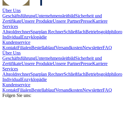
Über Uns
Geschäftsführung
Unternehmensleitbild
Sicherheit und
Zertifikate
Unsere Produkte
Unsere Partner
Presse
Karriere
Services
Altgoldrechner
Sparplan Rechner
Schließfach
Betriebsgold
philoro
Individual
Enzyklopädie
Kundenservice
Kontakt
Filialen
Bestellablauf
Versandkosten
Newsletter
FAQ
Über Uns
Geschäftsführung
Unternehmensleitbild
Sicherheit und
Zertifikate
Unsere Produkte
Unsere Partner
Presse
Karriere
Services
Altgoldrechner
Sparplan Rechner
Schließfach
Betriebsgold
philoro
Individual
Enzyklopädie
Kundenservice
Kontakt
Filialen
Bestellablauf
Versandkosten
Newsletter
FAQ
Folgen Sie uns: