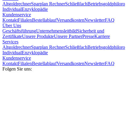
Altgoldrechner
Sparplan Rechner
Schließfach
Betriebsgold
philoro
Individual
Enzyklopädie
Kundenservice
Kontakt
Filialen
Bestellablauf
Versandkosten
Newsletter
FAQ
Über Uns
Geschäftsführung
Unternehmensleitbild
Sicherheit und
Zertifikate
Unsere Produkte
Unsere Partner
Presse
Karriere
Services
Altgoldrechner
Sparplan Rechner
Schließfach
Betriebsgold
philoro
Individual
Enzyklopädie
Kundenservice
Kontakt
Filialen
Bestellablauf
Versandkosten
Newsletter
FAQ
Folgen Sie uns: