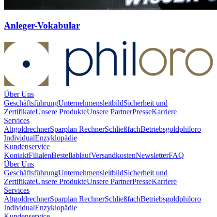
Anleger-Vokabular
Über Uns
Geschäftsführung
Unternehmensleitbild
Sicherheit und
Zertifikate
Unsere Produkte
Unsere Partner
Presse
Karriere
Services
Altgoldrechner
Sparplan Rechner
Schließfach
Betriebsgold
philoro
Individual
Enzyklopädie
Kundenservice
Kontakt
Filialen
Bestellablauf
Versandkosten
Newsletter
FAQ
Über Uns
Geschäftsführung
Unternehmensleitbild
Sicherheit und
Zertifikate
Unsere Produkte
Unsere Partner
Presse
Karriere
Services
Altgoldrechner
Sparplan Rechner
Schließfach
Betriebsgold
philoro
Individual
Enzyklopädie
Kundenservice