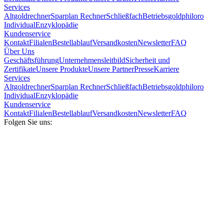
Services
Altgoldrechner
Sparplan Rechner
Schließfach
Betriebsgold
philoro
Individual
Enzyklopädie
Kundenservice
Kontakt
Filialen
Bestellablauf
Versandkosten
Newsletter
FAQ
Über Uns
Geschäftsführung
Unternehmensleitbild
Sicherheit und
Zertifikate
Unsere Produkte
Unsere Partner
Presse
Karriere
Services
Altgoldrechner
Sparplan Rechner
Schließfach
Betriebsgold
philoro
Individual
Enzyklopädie
Kundenservice
Kontakt
Filialen
Bestellablauf
Versandkosten
Newsletter
FAQ
Folgen Sie uns: