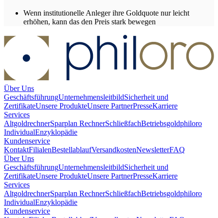
Wenn institutionelle Anleger ihre Goldquote nur leicht
erhöhen, kann das den Preis stark bewegen
Über Uns
Geschäftsführung
Unternehmensleitbild
Sicherheit und
Zertifikate
Unsere Produkte
Unsere Partner
Presse
Karriere
Services
Altgoldrechner
Sparplan Rechner
Schließfach
Betriebsgold
philoro
Individual
Enzyklopädie
Kundenservice
Kontakt
Filialen
Bestellablauf
Versandkosten
Newsletter
FAQ
Über Uns
Geschäftsführung
Unternehmensleitbild
Sicherheit und
Zertifikate
Unsere Produkte
Unsere Partner
Presse
Karriere
Services
Altgoldrechner
Sparplan Rechner
Schließfach
Betriebsgold
philoro
Individual
Enzyklopädie
Kundenservice