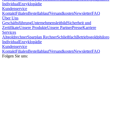
Individual
Enzyklopädie
Kundenservice
Kontakt
Filialen
Bestellablauf
Versandkosten
Newsletter
FAQ
Über Uns
Geschäftsführung
Unternehmensleitbild
Sicherheit und
Zertifikate
Unsere Produkte
Unsere Partner
Presse
Karriere
Services
Altgoldrechner
Sparplan Rechner
Schließfach
Betriebsgold
philoro
Individual
Enzyklopädie
Kundenservice
Kontakt
Filialen
Bestellablauf
Versandkosten
Newsletter
FAQ
Folgen Sie uns: