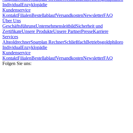
Individual
Enzyklopädie
Kundenservice
Kontakt
Filialen
Bestellablauf
Versandkosten
Newsletter
FAQ
Über Uns
Geschäftsführung
Unternehmensleitbild
Sicherheit und
Zertifikate
Unsere Produkte
Unsere Partner
Presse
Karriere
Services
Altgoldrechner
Sparplan Rechner
Schließfach
Betriebsgold
philoro
Individual
Enzyklopädie
Kundenservice
Kontakt
Filialen
Bestellablauf
Versandkosten
Newsletter
FAQ
Folgen Sie uns: