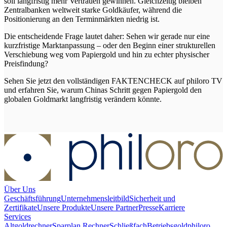
soll langfristig mehr Vertrauen gewinnen. Gleichzeitig bleiben
Zentralbanken weltweit starke Goldkäufer, während die
Positionierung an den Terminmärkten niedrig ist.
Die entscheidende Frage lautet daher: Sehen wir gerade nur eine
kurzfristige Marktanpassung – oder den Beginn einer strukturellen
Verschiebung weg vom Papiergold und hin zu echter physischer
Preisfindung?
Sehen Sie jetzt den vollständigen FAKTENCHECK auf philoro TV
und erfahren Sie, warum Chinas Schritt gegen Papiergold den
globalen Goldmarkt langfristig verändern könnte.
Über Uns
Geschäftsführung
Unternehmensleitbild
Sicherheit und
Zertifikate
Unsere Produkte
Unsere Partner
Presse
Karriere
Services
Altgoldrechner
Sparplan Rechner
Schließfach
Betriebsgold
philoro