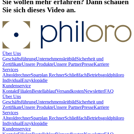
Sie wollen mehr erfahren? Dann schauen
Sie sich dieses Video an.
Über Uns
Geschäftsführung
Unternehmensleitbild
Sicherheit und
Zertifikate
Unsere Produkte
Unsere Partner
Presse
Karriere
Services
Altgoldrechner
Sparplan Rechner
Schließfach
Betriebsgold
philoro
Individual
Enzyklopädie
Kundenservice
Kontakt
Filialen
Bestellablauf
Versandkosten
Newsletter
FAQ
Über Uns
Geschäftsführung
Unternehmensleitbild
Sicherheit und
Zertifikate
Unsere Produkte
Unsere Partner
Presse
Karriere
Services
Altgoldrechner
Sparplan Rechner
Schließfach
Betriebsgold
philoro
Individual
Enzyklopädie
Kundenservice