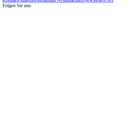
Kontakt
Filialen
Bestellablauf
Versandkosten
Newsletter
FAQ
Folgen Sie uns: