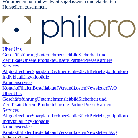
Wir arbeiten nur mit weltweit zugelassenen und etablierten
Herstellern zusammen.
Über Uns
Geschäftsführung
Unternehmensleitbild
Sicherheit und
Zertifikate
Unsere Produkte
Unsere Partner
Presse
Karriere
Services
Altgoldrechner
Sparplan Rechner
Schließfach
Betriebsgold
philoro
Individual
Enzyklopädie
Kundenservice
Kontakt
Filialen
Bestellablauf
Versandkosten
Newsletter
FAQ
Über Uns
Geschäftsführung
Unternehmensleitbild
Sicherheit und
Zertifikate
Unsere Produkte
Unsere Partner
Presse
Karriere
Services
Altgoldrechner
Sparplan Rechner
Schließfach
Betriebsgold
philoro
Individual
Enzyklopädie
Kundenservice
Kontakt
Filialen
Bestellablauf
Versandkosten
Newsletter
FAQ
Folgen Sie uns: