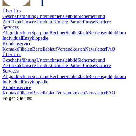
Über Uns
Geschäftsführung
Unternehmensleitbild
Sicherheit und
Zertifikate
Unsere Produkte
Unsere Partner
Presse
Karriere
Services
Altgoldrechner
Sparplan Rechner
Schließfach
Betriebsgold
philoro
Individual
Enzyklopädie
Kundenservice
Kontakt
Filialen
Bestellablauf
Versandkosten
Newsletter
FAQ
Über Uns
Geschäftsführung
Unternehmensleitbild
Sicherheit und
Zertifikate
Unsere Produkte
Unsere Partner
Presse
Karriere
Services
Altgoldrechner
Sparplan Rechner
Schließfach
Betriebsgold
philoro
Individual
Enzyklopädie
Kundenservice
Kontakt
Filialen
Bestellablauf
Versandkosten
Newsletter
FAQ
Folgen Sie uns: