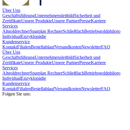
Über Uns
Geschäftsführung
Unternehmensleitbild
Sicherheit und
Zertifikate
Unsere Produkte
Unsere Partner
Presse
Karriere
Services
Altgoldrechner
Sparplan Rechner
Schließfach
Betriebsgold
philoro
Individual
Enzyklopädie
Kundenservice
Kontakt
Filialen
Bestellablauf
Versandkosten
Newsletter
FAQ
Über Uns
Geschäftsführung
Unternehmensleitbild
Sicherheit und
Zertifikate
Unsere Produkte
Unsere Partner
Presse
Karriere
Services
Altgoldrechner
Sparplan Rechner
Schließfach
Betriebsgold
philoro
Individual
Enzyklopädie
Kundenservice
Kontakt
Filialen
Bestellablauf
Versandkosten
Newsletter
FAQ
Folgen Sie uns: