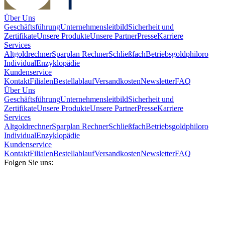
Über Uns
Geschäftsführung
Unternehmensleitbild
Sicherheit und
Zertifikate
Unsere Produkte
Unsere Partner
Presse
Karriere
Services
Altgoldrechner
Sparplan Rechner
Schließfach
Betriebsgold
philoro
Individual
Enzyklopädie
Kundenservice
Kontakt
Filialen
Bestellablauf
Versandkosten
Newsletter
FAQ
Über Uns
Geschäftsführung
Unternehmensleitbild
Sicherheit und
Zertifikate
Unsere Produkte
Unsere Partner
Presse
Karriere
Services
Altgoldrechner
Sparplan Rechner
Schließfach
Betriebsgold
philoro
Individual
Enzyklopädie
Kundenservice
Kontakt
Filialen
Bestellablauf
Versandkosten
Newsletter
FAQ
Folgen Sie uns: