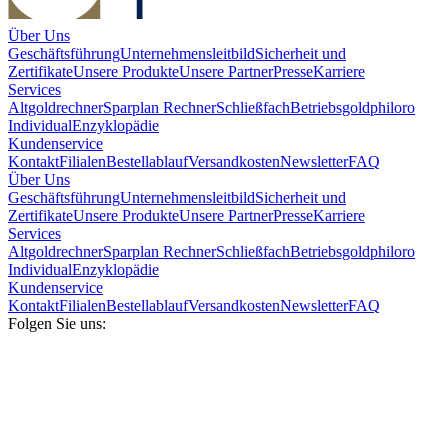
Über Uns
Geschäftsführung
Unternehmensleitbild
Sicherheit und
Zertifikate
Unsere Produkte
Unsere Partner
Presse
Karriere
Services
Altgoldrechner
Sparplan Rechner
Schließfach
Betriebsgold
philoro
Individual
Enzyklopädie
Kundenservice
Kontakt
Filialen
Bestellablauf
Versandkosten
Newsletter
FAQ
Über Uns
Geschäftsführung
Unternehmensleitbild
Sicherheit und
Zertifikate
Unsere Produkte
Unsere Partner
Presse
Karriere
Services
Altgoldrechner
Sparplan Rechner
Schließfach
Betriebsgold
philoro
Individual
Enzyklopädie
Kundenservice
Kontakt
Filialen
Bestellablauf
Versandkosten
Newsletter
FAQ
Folgen Sie uns: