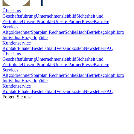
Über Uns
Geschäftsführung
Unternehmensleitbild
Sicherheit und
Zertifikate
Unsere Produkte
Unsere Partner
Presse
Karriere
Services
Altgoldrechner
Sparplan Rechner
Schließfach
Betriebsgold
philoro
Individual
Enzyklopädie
Kundenservice
Kontakt
Filialen
Bestellablauf
Versandkosten
Newsletter
FAQ
Über Uns
Geschäftsführung
Unternehmensleitbild
Sicherheit und
Zertifikate
Unsere Produkte
Unsere Partner
Presse
Karriere
Services
Altgoldrechner
Sparplan Rechner
Schließfach
Betriebsgold
philoro
Individual
Enzyklopädie
Kundenservice
Kontakt
Filialen
Bestellablauf
Versandkosten
Newsletter
FAQ
Folgen Sie uns: