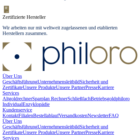
Zertifizierte Hersteller
Wir arbeiten nur mit weltweit zugelassenen und etablierten
Herstellern zusammen.
Über Uns
Geschäftsführung
Unternehmensleitbild
Sicherheit und
Zertifikate
Unsere Produkte
Unsere Partner
Presse
Karriere
Services
Altgoldrechner
Sparplan Rechner
Schließfach
Betriebsgold
philoro
Individual
Enzyklopädie
Kundenservice
Kontakt
Filialen
Bestellablauf
Versandkosten
Newsletter
FAQ
Über Uns
Geschäftsführung
Unternehmensleitbild
Sicherheit und
Zertifikate
Unsere Produkte
Unsere Partner
Presse
Karriere
Services