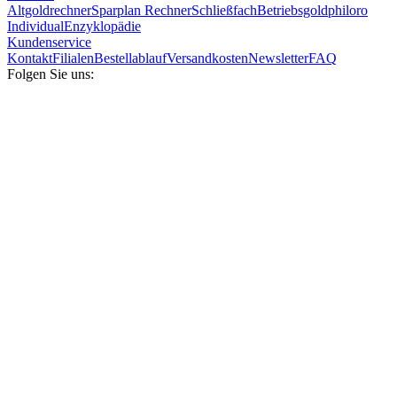
Altgoldrechner
Sparplan Rechner
Schließfach
Betriebsgold
philoro
Individual
Enzyklopädie
Kundenservice
Kontakt
Filialen
Bestellablauf
Versandkosten
Newsletter
FAQ
Folgen Sie uns: