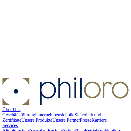
Silber Australia's First Gold Rush 1 oz PP - 175th Anniversary -
2026
Silber Australia's First Gold Rush 1 oz PP - 175th Anniversary
- 2026
Kaufen:
139,00 €
Verkaufen:
85,00 €
Kaufen
Verkaufen
Über Uns
Geschäftsführung
Unternehmensleitbild
Sicherheit und
Zertifikate
Unsere Produkte
Unsere Partner
Presse
Karriere
Services
Altgoldrechner
Sparplan Rechner
Schließfach
Betriebsgold
philoro