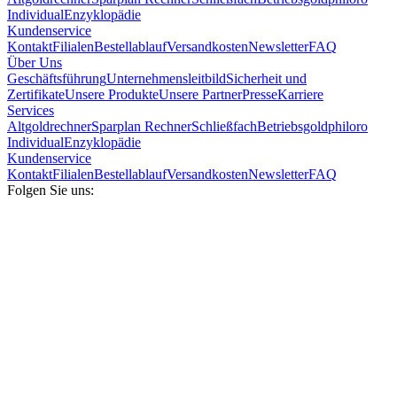
Individual
Enzyklopädie
Kundenservice
Kontakt
Filialen
Bestellablauf
Versandkosten
Newsletter
FAQ
Über Uns
Geschäftsführung
Unternehmensleitbild
Sicherheit und
Zertifikate
Unsere Produkte
Unsere Partner
Presse
Karriere
Services
Altgoldrechner
Sparplan Rechner
Schließfach
Betriebsgold
philoro
Individual
Enzyklopädie
Kundenservice
Kontakt
Filialen
Bestellablauf
Versandkosten
Newsletter
FAQ
Folgen Sie uns: