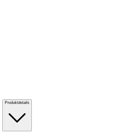
Gold Australia's First Gold Rush 1 oz PP - 175th Anniversary -
2026
Gold Australia's First Gold Rush 1 oz PP - 175th Anniversary -
2026
Kaufen:
4.500,00 €
Verkaufen:
3.850,00 €
Kaufen
Verkaufen
Produktdetails