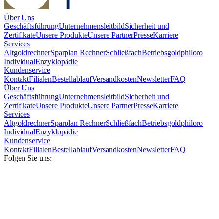
Über Uns
Geschäftsführung
Unternehmensleitbild
Sicherheit und
Zertifikate
Unsere Produkte
Unsere Partner
Presse
Karriere
Services
Altgoldrechner
Sparplan Rechner
Schließfach
Betriebsgold
philoro
Individual
Enzyklopädie
Kundenservice
Kontakt
Filialen
Bestellablauf
Versandkosten
Newsletter
FAQ
Über Uns
Geschäftsführung
Unternehmensleitbild
Sicherheit und
Zertifikate
Unsere Produkte
Unsere Partner
Presse
Karriere
Services
Altgoldrechner
Sparplan Rechner
Schließfach
Betriebsgold
philoro
Individual
Enzyklopädie
Kundenservice
Kontakt
Filialen
Bestellablauf
Versandkosten
Newsletter
FAQ
Folgen Sie uns: