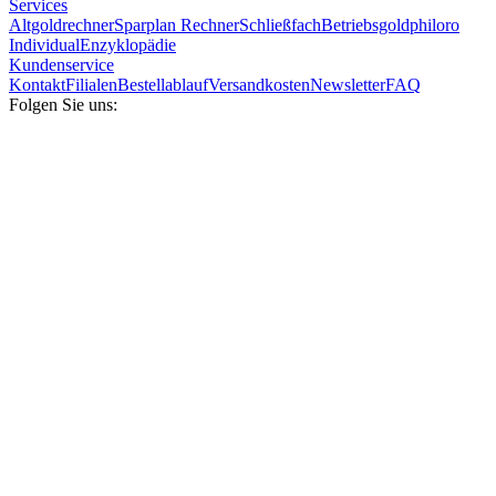
Services
Altgoldrechner
Sparplan Rechner
Schließfach
Betriebsgold
philoro
Individual
Enzyklopädie
Kundenservice
Kontakt
Filialen
Bestellablauf
Versandkosten
Newsletter
FAQ
Folgen Sie uns: