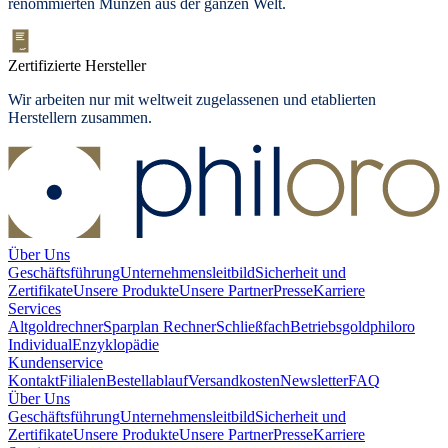
renommierten Münzen aus der ganzen Welt.
Zertifizierte Hersteller
Wir arbeiten nur mit weltweit zugelassenen und etablierten
Herstellern zusammen.
Über Uns
Geschäftsführung
Unternehmensleitbild
Sicherheit und
Zertifikate
Unsere Produkte
Unsere Partner
Presse
Karriere
Services
Altgoldrechner
Sparplan Rechner
Schließfach
Betriebsgold
philoro
Individual
Enzyklopädie
Kundenservice
Kontakt
Filialen
Bestellablauf
Versandkosten
Newsletter
FAQ
Über Uns
Geschäftsführung
Unternehmensleitbild
Sicherheit und
Zertifikate
Unsere Produkte
Unsere Partner
Presse
Karriere