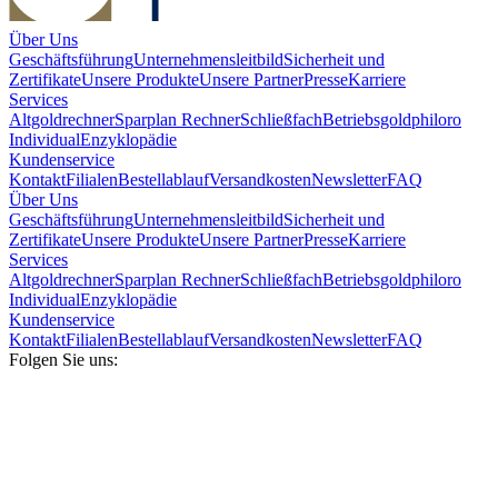
Über Uns
Geschäftsführung
Unternehmensleitbild
Sicherheit und
Zertifikate
Unsere Produkte
Unsere Partner
Presse
Karriere
Services
Altgoldrechner
Sparplan Rechner
Schließfach
Betriebsgold
philoro
Individual
Enzyklopädie
Kundenservice
Kontakt
Filialen
Bestellablauf
Versandkosten
Newsletter
FAQ
Über Uns
Geschäftsführung
Unternehmensleitbild
Sicherheit und
Zertifikate
Unsere Produkte
Unsere Partner
Presse
Karriere
Services
Altgoldrechner
Sparplan Rechner
Schließfach
Betriebsgold
philoro
Individual
Enzyklopädie
Kundenservice
Kontakt
Filialen
Bestellablauf
Versandkosten
Newsletter
FAQ
Folgen Sie uns: