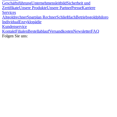
Geschäftsführung
Unternehmensleitbild
Sicherheit und
Zertifikate
Unsere Produkte
Unsere Partner
Presse
Karriere
Services
Altgoldrechner
Sparplan Rechner
Schließfach
Betriebsgold
philoro
Individual
Enzyklopädie
Kundenservice
Kontakt
Filialen
Bestellablauf
Versandkosten
Newsletter
FAQ
Folgen Sie uns: