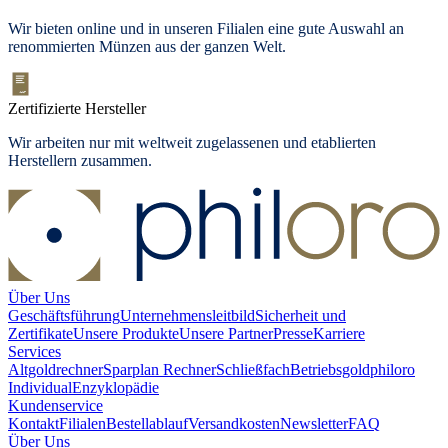
Wir bieten
online und in unseren Filialen
eine gute Auswahl an
renommierten Münzen aus der ganzen Welt.
Zertifizierte Hersteller
Wir arbeiten nur mit weltweit zugelassenen und etablierten
Herstellern zusammen.
Über Uns
Geschäftsführung
Unternehmensleitbild
Sicherheit und
Zertifikate
Unsere Produkte
Unsere Partner
Presse
Karriere
Services
Altgoldrechner
Sparplan Rechner
Schließfach
Betriebsgold
philoro
Individual
Enzyklopädie
Kundenservice
Kontakt
Filialen
Bestellablauf
Versandkosten
Newsletter
FAQ
Über Uns