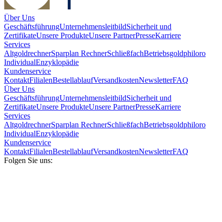
Über Uns
Geschäftsführung
Unternehmensleitbild
Sicherheit und
Zertifikate
Unsere Produkte
Unsere Partner
Presse
Karriere
Services
Altgoldrechner
Sparplan Rechner
Schließfach
Betriebsgold
philoro
Individual
Enzyklopädie
Kundenservice
Kontakt
Filialen
Bestellablauf
Versandkosten
Newsletter
FAQ
Über Uns
Geschäftsführung
Unternehmensleitbild
Sicherheit und
Zertifikate
Unsere Produkte
Unsere Partner
Presse
Karriere
Services
Altgoldrechner
Sparplan Rechner
Schließfach
Betriebsgold
philoro
Individual
Enzyklopädie
Kundenservice
Kontakt
Filialen
Bestellablauf
Versandkosten
Newsletter
FAQ
Folgen Sie uns: