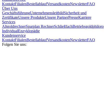
Kontakt
Filialen
Bestellablauf
Versandkosten
Newsletter
FAQ
Über Uns
Geschäftsführung
Unternehmensleitbild
Sicherheit und
Zertifikate
Unsere Produkte
Unsere Partner
Presse
Karriere
Services
Altgoldrechner
Sparplan Rechner
Schließfach
Betriebsgold
philoro
Individual
Enzyklopädie
Kundenservice
Kontakt
Filialen
Bestellablauf
Versandkosten
Newsletter
FAQ
Folgen Sie uns: