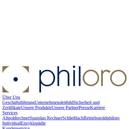
Münzkapsel - Münzdurchmesser 22,5 mm
Münzkapsel -
Münzdurchmesser 22,5 mm
Kaufen:
1,00 €
Kaufen
Über Uns
Geschäftsführung
Unternehmensleitbild
Sicherheit und
Zertifikate
Unsere Produkte
Unsere Partner
Presse
Karriere
Services
Altgoldrechner
Sparplan Rechner
Schließfach
Betriebsgold
philoro
Individual
Enzyklopädie
Kundenservice