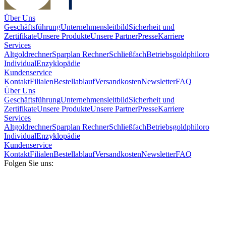
Über Uns
Geschäftsführung
Unternehmensleitbild
Sicherheit und
Zertifikate
Unsere Produkte
Unsere Partner
Presse
Karriere
Services
Altgoldrechner
Sparplan Rechner
Schließfach
Betriebsgold
philoro
Individual
Enzyklopädie
Kundenservice
Kontakt
Filialen
Bestellablauf
Versandkosten
Newsletter
FAQ
Über Uns
Geschäftsführung
Unternehmensleitbild
Sicherheit und
Zertifikate
Unsere Produkte
Unsere Partner
Presse
Karriere
Services
Altgoldrechner
Sparplan Rechner
Schließfach
Betriebsgold
philoro
Individual
Enzyklopädie
Kundenservice
Kontakt
Filialen
Bestellablauf
Versandkosten
Newsletter
FAQ
Folgen Sie uns: